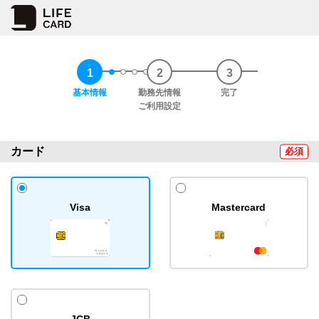
1
2
3
1-1
1-2
1-3
1-4
1-5
基本情報
勤務先情報
完了
ご利用設定
カード
必須
Visa
Mastercard
JCB