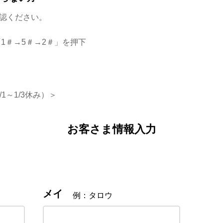
認ください。
1＃→5＃→2＃」を押下
/1～1/3休み）＞
お客さま情報入力
メイ
例：タロウ