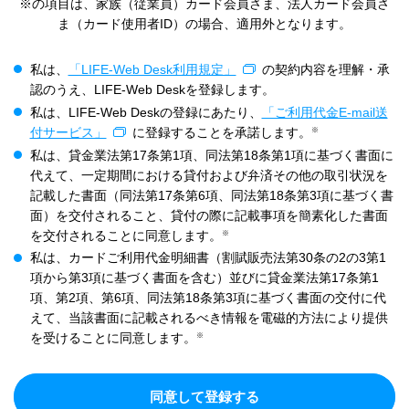
※の項目は、家族（従業員）カード会員さま、法人カード会員さ
ま（カード使用者ID）の場合、適用外となります。
私は、
「LIFE-Web Desk利用規定」
の契約内容を理解・承
認のうえ、LIFE-Web Deskを登録します。
私は、LIFE-Web Deskの登録にあたり、
「ご利用代金E-mail送
※
付サービス」
に登録することを承諾します。
私は、貸金業法第17条第1項、同法第18条第1項に基づく書面に
代えて、一定期間における貸付および弁済その他の取引状況を
記載した書面（同法第17条第6項、同法第18条第3項に基づく書
面）を交付されること、貸付の際に記載事項を簡素化した書面
※
を交付されることに同意します。
私は、カードご利用代金明細書（割賦販売法第30条の2の3第1
項から第3項に基づく書面を含む）並びに貸金業法第17条第1
項、第2項、第6項、同法第18条第3項に基づく書面の交付に代
えて、当該書面に記載されるべき情報を電磁的方法により提供
※
を受けることに同意します。
同意して登録する